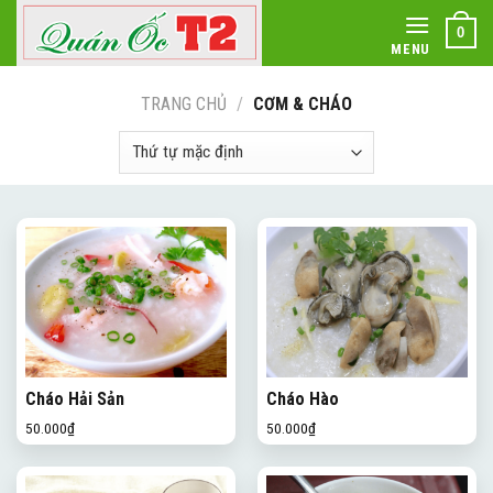
Skip
0
to
MENU
content
TRANG CHỦ
/
CƠM & CHÁO
Cháo Hải Sản
Cháo Hào
50.000
₫
50.000
₫