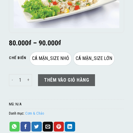
80.000
₫
–
90.000
₫
CHẾ BIẾN
CÁ MẶN_SIZE NHỎ
CÁ MẶN_SIZE LỚN
Cơm chiên cá mặn số lượng
THÊM VÀO GIỎ HÀNG
Mã:
N/A
Danh mục:
Cơm & Cháo