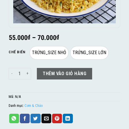
55.000
₫
–
70.000
₫
CHẾ BIẾN
TRỨNG_SIZE NHỎ
TRỨNG_SIZE LỚN
Cơm Chiên Trứng số lượng
THÊM VÀO GIỎ HÀNG
Mã:
N/A
Danh mục:
Cơm & Cháo