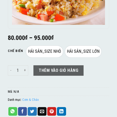
80.000
₫
–
95.000
₫
CHẾ BIẾN
HẢI SẢN_SIZE NHỎ
HẢI SẢN_SIZE LỚN
Cơm chiên hải sản số lượng
THÊM VÀO GIỎ HÀNG
Mã:
N/A
Danh mục:
Cơm & Cháo