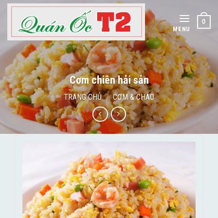
Skip
to
0
content
MENU
Cơm chiên hải sản
TRANG CHỦ
/
CƠM & CHÁO