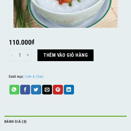
110.000
₫
Cháo sò huyết số lượng
THÊM VÀO GIỎ HÀNG
Danh mục:
Cơm & Cháo
ĐÁNH GIÁ (0)