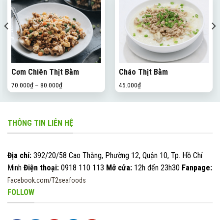
Cơm Chiên Thịt Bằm
Cháo Thịt Bằm
70.000
₫
–
80.000
₫
45.000
₫
THÔNG TIN LIÊN HỆ
Địa chỉ:
392/20/58 Cao Thắng, Phường 12, Quận 10, Tp. Hồ Chí
Minh
Điện thoại:
0918 110 113
Mở cửa:
12h đến 23h30
Fanpage:
Facebook.com/T2seafoods
FOLLOW