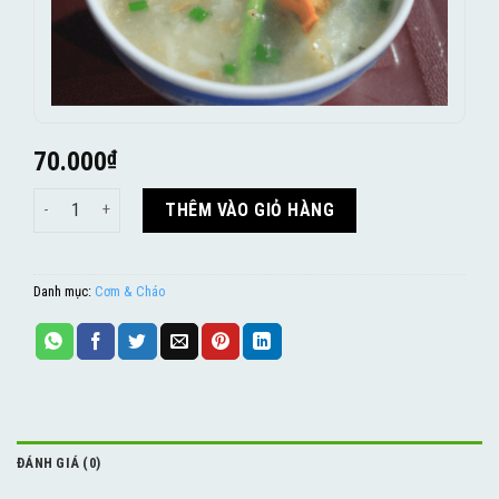
70.000
₫
Cháo sò điệp số lượng
THÊM VÀO GIỎ HÀNG
Danh mục:
Cơm & Cháo
ĐÁNH GIÁ (0)