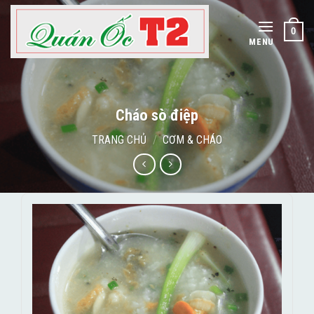
Skip
to
0
content
MENU
Cháo sò điệp
TRANG CHỦ
/
CƠM & CHÁO