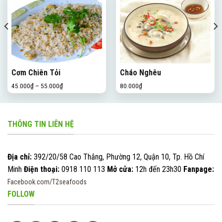
Cơm Chiên Tỏi
Cháo Nghêu
45.000
₫
–
55.000
₫
80.000
₫
THÔNG TIN LIÊN HỆ
Địa chỉ:
392/20/58 Cao Thắng, Phường 12, Quận 10, Tp. Hồ Chí
Minh
Điện thoại:
0918 110 113
Mở cửa:
12h đến 23h30
Fanpage:
Facebook.com/T2seafoods
FOLLOW