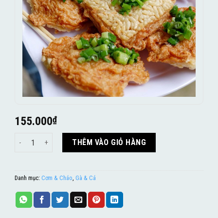
155.000
₫
Cơm Cháy Chả Cá Thác Lác số lượng
THÊM VÀO GIỎ HÀNG
Danh mục:
Cơm & Cháo
,
Gà & Cá