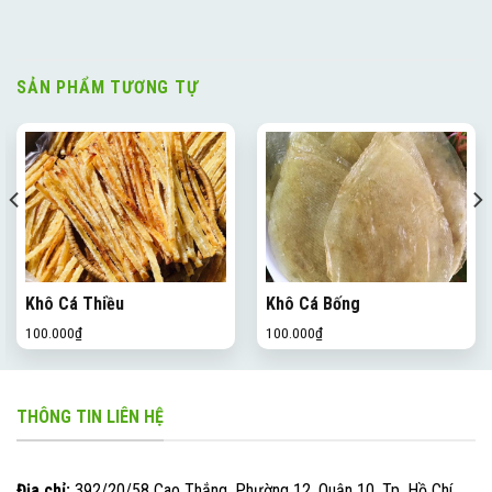
SẢN PHẨM TƯƠNG TỰ
Khô Cá Thiều
Khô Cá Bống
100.000
₫
100.000
₫
THÔNG TIN LIÊN HỆ
Địa chỉ:
392/20/58 Cao Thắng, Phường 12, Quận 10, Tp. Hồ Chí