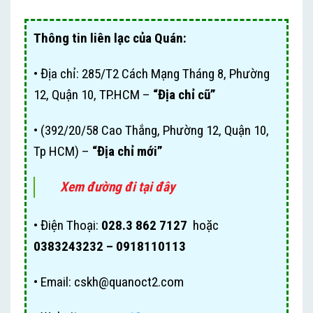
Thông tin liên lạc của Quán:
• Địa chỉ: 285/T2 Cách Mạng Tháng 8, Phường
12, Quận 10, TP.HCM –
“Địa chỉ cũ”
• (392/20/58 Cao Thắng, Phường 12, Quận 10,
Tp HCM) –
“Địa chỉ mới”
Xem đường đi tại đây
• Điện Thoại:
028.3 862 7127
hoặc
0383243232 – 0918110113
• Email:
cskh@quanoct2.com