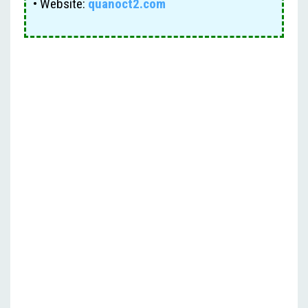
• Website:
quanoct2.com