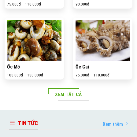
75.000
₫
–
110.000
₫
90.000
₫
Ốc Mỡ
Ốc Gai
105.000
₫
–
130.000
₫
75.000
₫
–
110.000
₫
XEM TẤT CẢ
TIN TỨC
Xem thêm