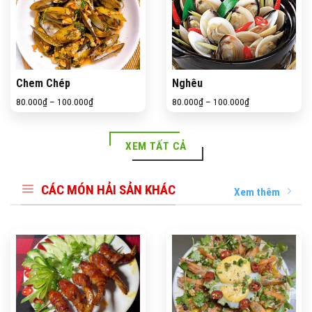
Chem Chép
Nghêu
80.000
₫
–
100.000
₫
80.000
₫
–
100.000
₫
XEM TẤT CẢ
CÁC MÓN HẢI SẢN KHÁC
Xem thêm