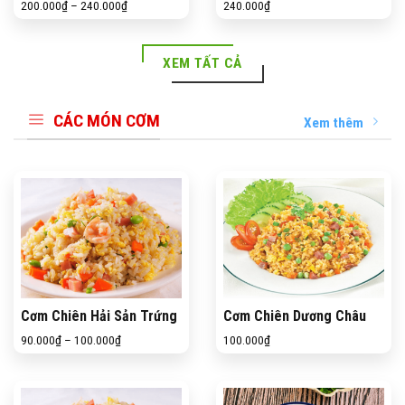
200.000
₫
–
240.000
₫
240.000
₫
XEM TẤT CẢ
CÁC MÓN CƠM
Xem thêm
Cơm Chiên Hải Sản Trứng
Cơm Chiên Dương Châu
90.000
₫
–
100.000
₫
100.000
₫