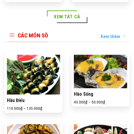
XEM TẤT CẢ
CÁC MÓN SÒ
Xem thêm
Hào Sống
Hàu Điếu
45.000
₫
–
50.000
₫
110.000
₫
–
135.000
₫