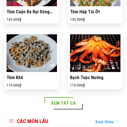
Tôm Cuộn Ba Rọi Xông
Tôm Hấp Tỏi Ớt
Khói
165.000
₫
135.000
₫
Tôm Khô
Bạch Tuộc Nướng
110.000
₫
110.000
₫
XEM TẤT CẢ
CÁC MÓN LẨU
Xem thêm