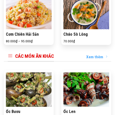
Cơm Chiên Hải Sản
Cháo Sò Lông
80.000
₫
–
95.000
₫
70.000
₫
CÁC MÓN ĂN KHÁC
Xem thêm
Ốc Bươu
Ốc Len