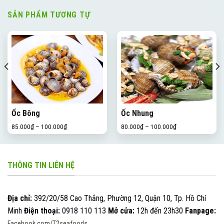
SẢN PHẨM TƯƠNG TỰ
Ốc Bông
Ốc Nhung
85.000
₫
–
100.000
₫
80.000
₫
–
100.000
₫
THÔNG TIN LIÊN HỆ
Địa chỉ:
392/20/58 Cao Thắng, Phường 12, Quận 10, Tp. Hồ Chí
Minh
Điện thoại:
0918 110 113
Mở cửa:
12h đến 23h30
Fanpage:
Facebook.com/T2seafoods