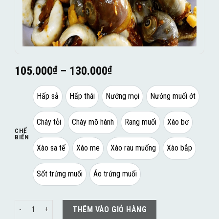
105.000
₫
–
130.000
₫
Hấp sả
Hấp thái
Nướng mọi
Nướng muối ớt
Cháy tỏi
Cháy mỡ hành
Rang muối
Xào bơ
CHẾ
BIẾN
Xào sa tế
Xào me
Xào rau muống
Xào bắp
Sốt trứng muối
Áo trứng muối
Ốc Mỡ số lượng
THÊM VÀO GIỎ HÀNG