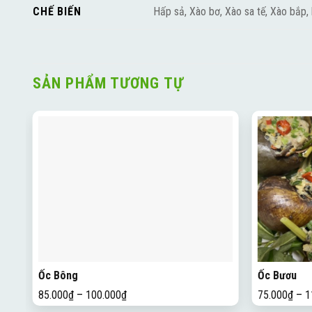
Hấp sả, Xào bơ, Xào sa tế, Xào bắp,
CHẾ BIẾN
SẢN PHẨM TƯƠNG TỰ
Ốc Bông
Ốc Bươu
85.000
₫
–
100.000
₫
75.000
₫
–
1