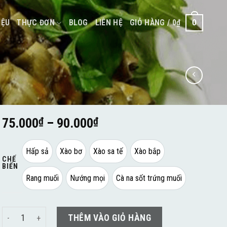
IỆU
THỰC ĐƠN
BLOG
LIÊN HỆ
GIỎ HÀNG /
0
₫
0
75.000
₫
–
90.000
₫
Hấp sả
Xào bơ
Xào sa tế
Xào bắp
CHẾ
BIẾN
Rang muối
Nướng mọi
Cà na sốt trứng muối
Ốc Cà Na số lượng
THÊM VÀO GIỎ HÀNG