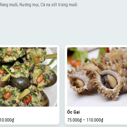
 Rang muối, Nướng mọi, Cà na sốt trứng muối
Ốc Gai
10.000
₫
75.000
₫
–
110.000
₫