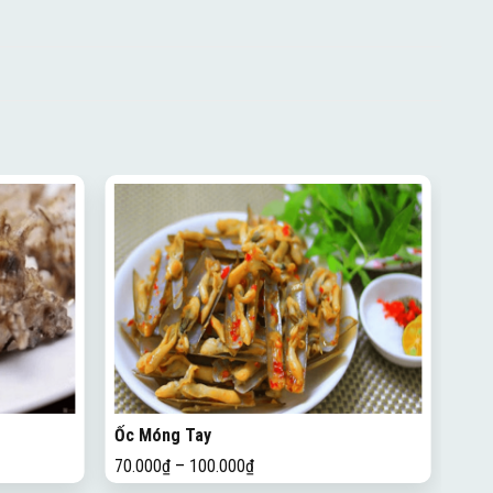
Ốc Móng Tay
70.000
₫
–
100.000
₫