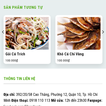
SẢN PHẨM TƯƠNG TỰ
Gỏi Cá Trích
Khô Cá Chỉ Vàng
100.000
₫
100.000
₫
THÔNG TIN LIÊN HỆ
Địa chỉ:
392/20/58 Cao Thắng, Phường 12, Quận 10, Tp. Hồ Chí
Minh
Điện thoại:
0918 110 113
Mở cửa:
12h đến 23h30
Fanpage: