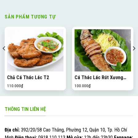
SẢN PHẨM TƯƠNG TỰ
Chả Cá Thác Lác T2
Cá Thác Lác Rút Xương
Chiên Giòn
110.000
₫
100.000
₫
THÔNG TIN LIÊN HỆ
Địa chỉ:
392/20/58 Cao Thắng, Phường 12, Quận 10, Tp. Hồ Chí
Minh
Điện thoại:
0918 110 113
Mở cửa:
12h đến 23h30
Fanpage: