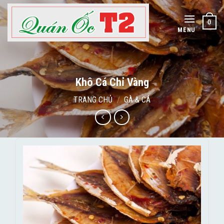
Skip
to
0
content
MENU
Khô Cá Chỉ Vàng
TRANG CHỦ
/
GÀ & CÁ