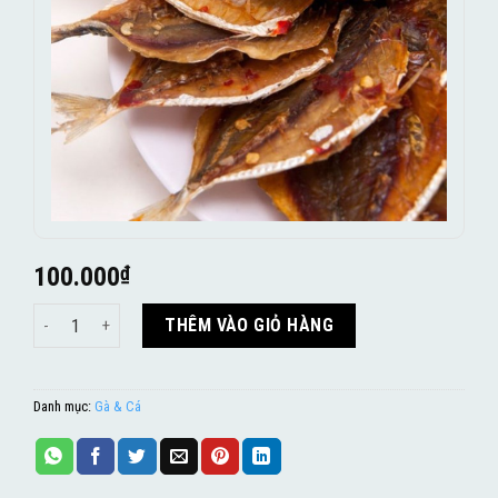
100.000
₫
Khô Cá Chỉ Vàng số lượng
THÊM VÀO GIỎ HÀNG
Danh mục:
Gà & Cá