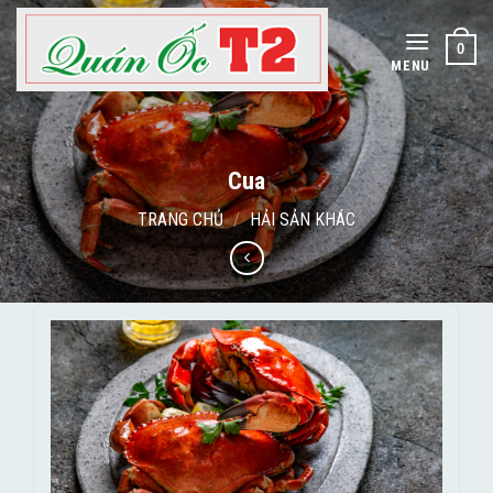
Skip
to
0
content
MENU
Cua
TRANG CHỦ
/
HẢI SẢN KHÁC