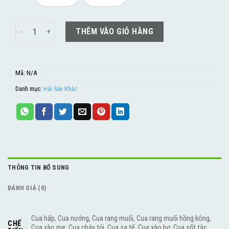
Cua số lượng
THÊM VÀO GIỎ HÀNG
Mã:
N/A
Danh mục:
Hải Sản Khác
THÔNG TIN BỔ SUNG
ĐÁNH GIÁ (0)
Cua hấp, Cua nướng, Cua rang muối, Cua rang muối hồng kông,
CHẾ
Cua xào me, Cua cháy tỏi, Cua sa tế, Cua xào bơ, Cua sốt tắc,