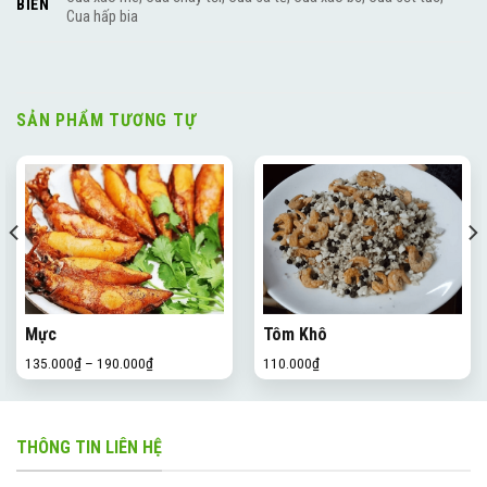
BIẾN
Cua hấp bia
SẢN PHẨM TƯƠNG TỰ
Mực
Tôm Khô
135.000
₫
–
190.000
₫
110.000
₫
THÔNG TIN LIÊN HỆ