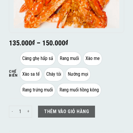
135.000
₫
–
150.000
₫
Càng ghẹ hấp sả
Rang muối
Xào me
CHẾ
Xào sa tế
Cháy tỏi
Nướng mọi
BIẾN
Rang trứng muối
Rang muối hồng kông
Càng Ghẹ số lượng
THÊM VÀO GIỎ HÀNG