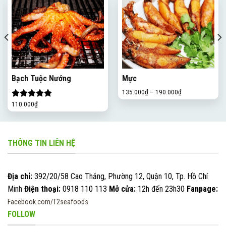
Bạch Tuộc Nướng
Mực
135.000
₫
–
190.000
₫
110.000
₫
Được xếp
hạng
5.00
5 sao
THÔNG TIN LIÊN HỆ
Địa chỉ:
392/20/58 Cao Thắng, Phường 12, Quận 10, Tp. Hồ Chí
Minh
Điện thoại:
0918 110 113
Mở cửa:
12h đến 23h30
Fanpage:
Facebook.com/T2seafoods
FOLLOW