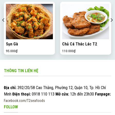
Sụn Gà
Chả Cá Thác Lác T2
95.000
₫
110.000
₫
THÔNG TIN LIÊN HỆ
Địa chỉ:
392/20/58 Cao Thắng, Phường 12, Quận 10, Tp. Hồ Chí
Minh
Điện thoại:
0918 110 113
Mở cửa:
12h đến 23h30
Fanpage:
Facebook.com/T2seafoods
FOLLOW