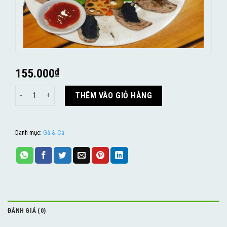
155.000
₫
Chả cá thác lác bọc trứng bắc thảo số lượng
THÊM VÀO GIỎ HÀNG
Danh mục:
Gà & Cá
ĐÁNH GIÁ (0)