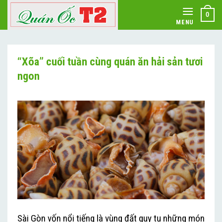
Skip
0
to
MENU
content
“Xõa” cuối tuần cùng quán ăn hải sản tươi
ngon
Sài Gòn vốn nổi tiếng là vùng đất quy tụ những món