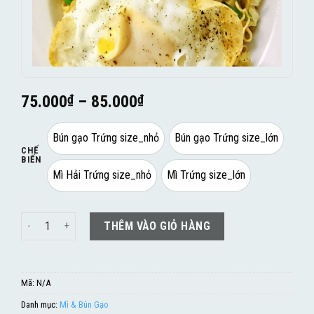
75.000
₫
–
85.000
₫
Bún gạo Trứng size_nhỏ
Bún gạo Trứng size_lớn
CHẾ
BIẾN
Mì Hải Trứng size_nhỏ
Mì Trứng size_lớn
Bún gạo/Mì xào trứng số lượng
THÊM VÀO GIỎ HÀNG
Mã:
N/A
Danh mục:
Mì & Bún Gạo