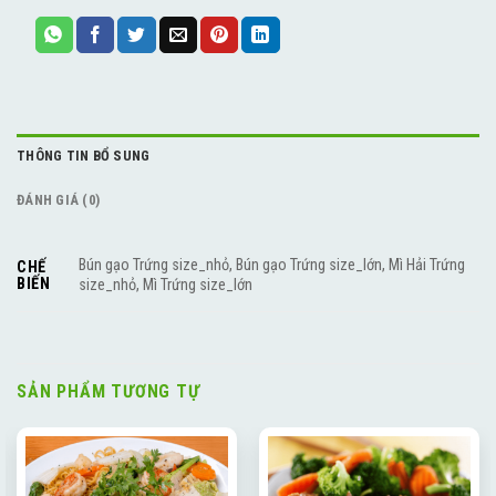
THÔNG TIN BỔ SUNG
ĐÁNH GIÁ (0)
Bún gạo Trứng size_nhỏ, Bún gạo Trứng size_lớn, Mì Hải Trứng
CHẾ
BIẾN
size_nhỏ, Mì Trứng size_lớn
SẢN PHẨM TƯƠNG TỰ