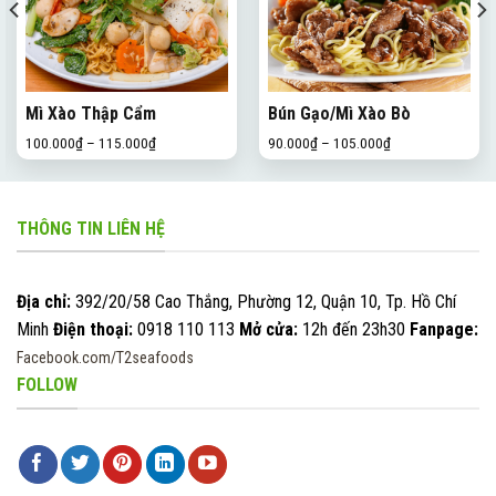
Mì Xào Thập Cẩm
Bún Gạo/Mì Xào Bò
100.000
₫
–
115.000
₫
90.000
₫
–
105.000
₫
THÔNG TIN LIÊN HỆ
Địa chỉ:
392/20/58 Cao Thắng, Phường 12, Quận 10, Tp. Hồ Chí
Minh
Điện thoại:
0918 110 113
Mở cửa:
12h đến 23h30
Fanpage:
Facebook.com/T2seafoods
FOLLOW