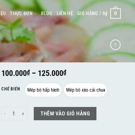
IỆU
THỰC ĐƠN
BLOG
LIÊN HỆ
GIỎ HÀNG /
0
₫
0
100.000
₫
–
125.000
₫
CHẾ BIẾN
Mép bò hấp hành
Mép bò xào cải chua
Mép bò số lượng
THÊM VÀO GIỎ HÀNG