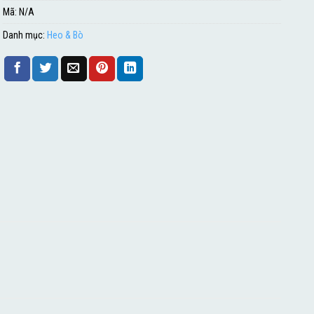
Mã:
N/A
Danh mục:
Heo & Bò