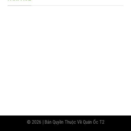
© 2026 | Bản Quyền Thuộc Về Quán Ốc T2