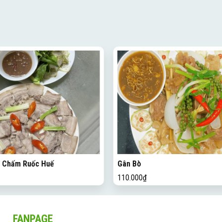
c Chấm Ruốc Huế
Gân Bò
110.000
₫
FANPAGE