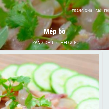
TRANG CHỦ
GIỚI TH
Mép bò
TRANG CHỦ
/
HEO & BÒ