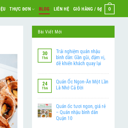
IỆU
THỰC ĐƠN
BLOG
LIÊN HỆ
GIỎ HÀNG /
0
₫
0
Bài Viết Mới
Trải nghiệm quán nhậu
30
bình dân: Gần gũi, đậm vị,
Th6
dễ khiến khách quay lại
Quán Ốc Ngon-Ăn Một Lần
24
Là Nhớ Cả Đời
Th6
Quán ốc tươi ngon, giá rẻ
– Quán nhậu bình dân
Quận 10