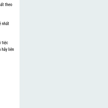
hất theo
ẻ nhất
 tiệc
 hãy liên