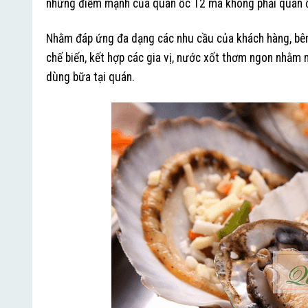
những điểm mạnh của quán ốc T2 mà không phải quán ố
Nhằm đáp ứng đa dạng các nhu cầu của khách hàng, bên
chế biến, kết hợp các gia vị, nước xốt thơm ngon nhằm m
dùng bữa tại quán.