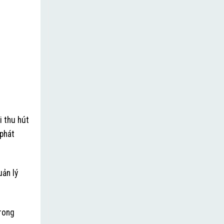
i thu hút
 phát
uản lý
trong