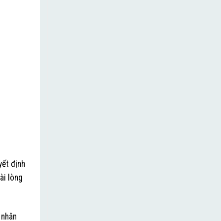
yết định
ài lòng
 nhân