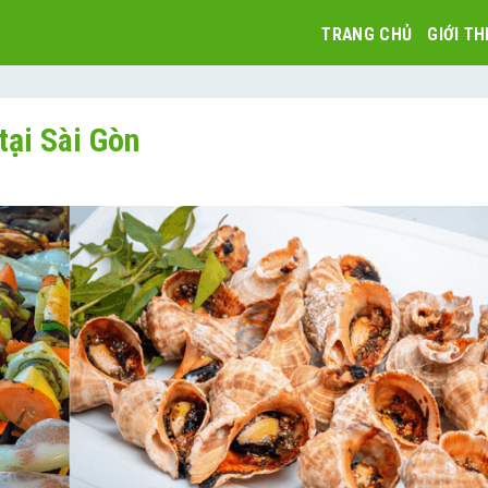
TRANG CHỦ
GIỚI TH
tại Sài Gòn