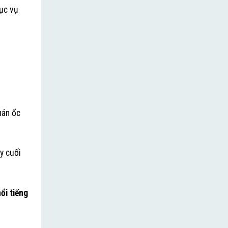
ục vụ
uán ốc
y cuối
ổi tiếng