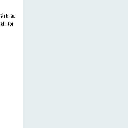
đến khâu
khi tới