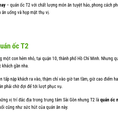
nay
– quán ốc T2 với chất lượng món ăn tuyệt hảo, phong cách ph
 ăn uống và họp mặt thụ vị.
quán ốc T2
ong một con hẻm nhỏ, tại quận 10, thành phố Hồ Chí Minh. Nhưng q
ực khách gần nha.
n tấp nập khách ra vào, thậm chí vào giờ tan tầm, giờ cao điểm ha
ăn phải chờ đợi để tới lượt phục vụ.
hững vị trí đắc địa trong trung tâm Sài Gòn nhưng T2 là
quán ốc n
uổi cũng như sức hút của quán ăn này.