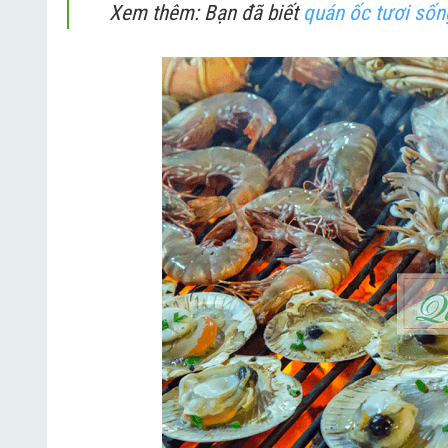
Xem thêm: Bạn đã biết
quán ốc tươi sốn