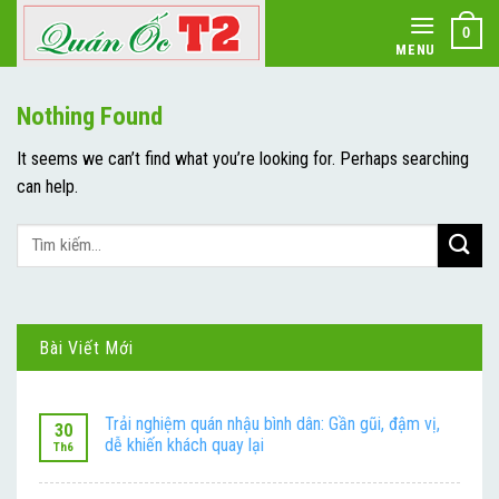
Skip
0
to
MENU
content
Nothing Found
It seems we can’t find what you’re looking for. Perhaps searching
can help.
Bài Viết Mới
Trải nghiệm quán nhậu bình dân: Gần gũi, đậm vị,
30
dễ khiến khách quay lại
Th6